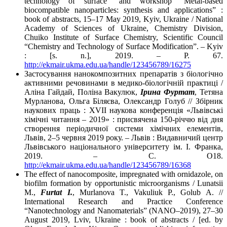
technology of surface” and workshop “Metal-based
biocompatible nanoparticles: synthesis and applications” :
book of abstracts, 15–17 May 2019, Kyiv, Ukraine / National
Academy of Sciences of Ukraine, Chemistry Division,
Chuiko Institute of Surface Chemistry, Scientific Council
“Chemistry and Technology of Surface Modification”. – Kyiv
: [s. n.], 2019. – P. 67.
http://ekmair.ukma.edu.ua/handle/123456789/16275
Застосування нанокомпозитних препаратів з біологічно
активними речовинами в медико-біологічній практиці /
Аліна Гайдай, Поліна Вакулюк,
Ірина Фуртат
, Тетяна
Мурланова, Ольга Біляєва, Олександр Голуб // Збірник
наукових праць : ХVІI наукова конференція «Львівські
хімічні читання – 2019» : присвячена 150-річчю від дня
створення періодичної системи хімічних елементів,
Львів, 2–5 червня 2019 року. – Львів : Видавничий центр
Львівського національного університету ім. І. Франка,
2019. – С. О18.
http://ekmair.ukma.edu.ua/handle/123456789/16368
The effect of nanocomposite, impregnated with ornidazole, on
biofilm formation by opportunistic microorganisms / Lunatsii
M.,
Furtat I.
, Murlanova T., Vakuliuk P., Golub A. //
International Research and Practice Conference
“Nanotechnology and Nanomaterials” (NANO–2019), 27–30
August 2019, Lviv, Ukraine : book of abstracts / [ed. by