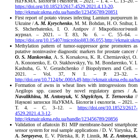
НаУКМА. Біологія і екологія. – 2021. – Т. 4. – С. 13–20. –
https://doi.org/10.18523/2617-4529.2021.4.13-20
.
http://ekmair.ukma.edu.ua/handle/123456789/20851
First report of potato viruses infecting Lamium purpureum in
Ukraine /
A. M. Kyrychenko
, M. M. Bohdan, H. O. Snihur, I.
S. Shcherbatenko, I. O. Antipov // Мікробіологічний
журнал. – 2021. – Т. 83, № 6. – С. 55–64. –
https://doi.org/10.15407/microbiolj83.06.055
.
http://ekmair.uk
Methylation pattern of tumor-suppressor gene promoters as
putative noninvasive diagnostic markers for prostate cancer /
O. S. Mankovska
, A. S. Korsakova, K. R. Cherniavskyi, O.
A. Kononenko, E. O. Stakhovskyy, Yu. M. Bondarenko, V. I.
Kashuba, G. V. Gerashchenko // Biopolymers and Cell. –
2021. – Vol. 37, N 1. – P. 23–32. –
http://doi.org/10.7124/bc.000A49
.
http://ekmair.ukma.edu.ua/
Formation of awns in wheat lines with introgressions from
Aegilops spp. caused by novel regulatory genes /
A.
Navalikhina, M. Antonyuk, V. Shpylchyn, T. Ternovska
//
Наукові записки НаУКМА. Біологія і екологія. – 2021. –
Т. 4. – С. 3–12. –
https://doi.org/10.18523/2617-
4529.2021.4.3-12
.
http://ekmair.ukma.edu.ua/handle/123456789/20856
Validation of aflatoxin B1 MIP membrane-based smartphone
sensor system for real sample applications / D. V. Yarynka,
T.
A. Sergeyeva
, E. V. Piletska, R. P. Linnik,
M. Z. Antonyuk
,