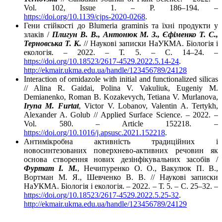
Vol. 102, Issue 1. – P. 186–194. –
https://doi.org/10.1139/cjps-2020-0268
.
Гени стійкості до Blumeria graminis та їхні продукти у
злаків /
Плигун В. В., Антонюк М. З., Єфіменко Т. С.,
Терновська Т. К.
// Наукові записки НаУКМА. Біологія і
екологія. – 2022. – Т. 5. – С. 14–24. –
https://doi.org/10.18523/2617-4529.2022.5.14-24
.
http://ekmair.ukma.edu.ua/handle/123456789/24128
Interaction of ornidazole with initial and functionalized silicas
// Alina R. Gaidai, Polina V. Vakuliuk, Eugeniy M.
Demianenko, Roman B. Kozakevych, Tetiana V. Murlanova,
I
ryna M
. Furtat
, Victor V. Lobanov, Valentin A. Tertykh,
Alexander A. Golub // Applied Surface Science. – 2022. –
Vol. 580. – Article 152218. –
https://doi.org/10.1016/j.apsusc.2021.152218
.
Антимікробна активність традиційних і
новосинтезованих поверхнево-активних речовин як
основа створення нових дезінфікувальних засобів /
Фуртат І. М.
, Нечипуренко О. О., Вакулюк П. В.,
Вортман М. Я., Шевченко В. В. // Наукові записки
НаУКМА. Біологія і екологія. – 2022. – Т. 5. – С. 25–32. –
https://doi.org/10.18523/2617-4529.2022.5.25-32
.
http://ekmair.ukma.edu.ua/handle/123456789/24129