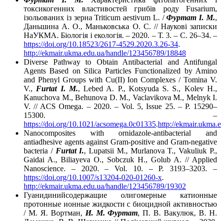
токсикогенних властивостей грибів роду Fusarium,
ізольованих із зерна Triticum aestivum L. /
Фуртат І. М.
,
Даньшина А. О., Маньковська О. С. // Наукові записки
НаУКМА. Біологія і екологія. – 2020. – Т. 3. – С. 26–34. –
https://doi.org/10.18523/2617-4529.2020.3.26-34
.
http://ekmair.ukma.edu.ua/handle/123456789/18848
Diverse Pathway to Obtain Antibacterial and Antifungal
Agents Based on Silica Particles Functionalized by Amino
and Phenyl Groups with Cu(II) Ion Complexes / Tomina V.
V.,
Furtat I. M.
, Lebed A. P., Kotsyuda S. S., Kolev H.,
Kanuchova M., Behunova D. M., Vaclavikova M., Melnyk I.
V. // ACS Omega. – 2020. – Vol. 5, Issue 25. – P. 15290–
15300. –
https://doi.org/10.1021/acsomega.0c01335
.
http://ekmair.ukma
Nanocomposites with ornidazole-antibacterial and
antiadhesive agents against Gram-positive and Gram-negative
bacteria /
Furtat I.
, Lupatsii M., Murlanova T., Vakuliuk P.,
Gaidai A., Biliayeva O., Sobczuk H., Golub A. // Applied
Nanoscience. – 2020. – Vol. 10. – P. 3193–3203. –
https://doi.org/10.1007/s13204-020-01260-x
.
http://ekmair.ukma.edu.ua/handle/123456789/19302
Гуанидинийсодержащие олигомерные катионные
протонные ионные жидкости с биоцидной активностью
/ М. Я. Вортман,
И. М. Фуртат
, П. В. Вакулюк, В. Н.