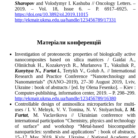
Sharopov
and Volodymyr I. Kashuba // Oncology Letters. –
2019. – Vol. 18, Issue 6. – P. 6917–6925. –
https://doi.org/10.3892/ol.2019.11015
http://ekmair.ukma.edu.ua/handle/123456789/17331
Матеріали конференцій
Investigation of proteonectic properties of biologically active
nanocomposites based on silica matrices / Gaidai A.,
Oliniichuk H., Kozakevych R., Murlanova T., Vakuliuk P.,
Kunytsya N., Furtat l.
, Tertykh V., Golub A. // International
Research and Practice Conference “Nanotechnology and
Nanomaterials” (NANO–2019), 27–30 August 2019, Lviv,
Ukraine : book of abstracts / [ed. by Olena Fesenko]. – Kiev :
Computer-publishing, information center, 2019. – P. 298–299.
http://ekmair.ukma.edu.ua/handle/123456789/16380
Controllable design of aminosilica microparticles for multi-
uses / I. V. Melnyk, V. V. Tomina, N. V. Stolyarchuk,
I. M.
Furtat
, M. Vaclavikova // Ukrainian conference with
international participation “Chemistry, physics and technology
of surface” and workshop “Metal-based biocompatible
nanoparticles: synthesis and applications” : book of abstracts,
15–17 May 2019, Kyiv, Ukraine / National Academy of