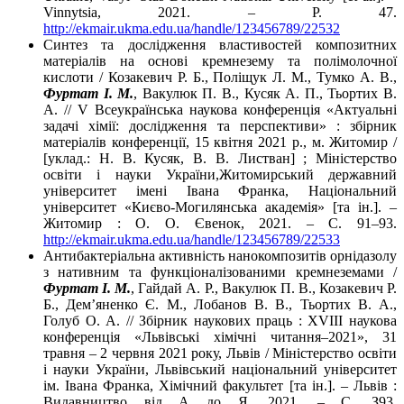
Vinnytsia, 2021. – P. 47.
http://ekmair.ukma.edu.ua/handle/123456789/22532
Синтез та дослідження властивостей композитних
матеріалів на основі кремнезему та полімолочної
кислоти / Козакевич Р. Б., Поліщук Л. М., Тумко А. В.,
Фуртат І. М.
, Вакулюк П. В., Кусяк А. П., Тьортих В.
А. // V Всеукраїнська наукова конференція «Актуальні
задачі хімії: дослідження та перспективи» : збірник
матеріалів конференції, 15 квітня 2021 р., м. Житомир /
[уклад.: Н. В. Кусяк, В. В. Листван] ; Міністерство
освіти і науки України,Житомирський державний
університет імені Івана Франка, Національний
університет «Києво-Могилянська академія» [та ін.]. –
Житомир : О. О. Євенок, 2021. – С. 91–93.
http://ekmair.ukma.edu.ua/handle/123456789/22533
Антибактеріальна активність нанокомпозитів орнідазолу
з нативним та функціоналізованими кремнеземами /
Фуртат І. М.
, Гайдай А. Р., Вакулюк П. В., Козакевич Р.
Б., Дем’яненко Є. М., Лобанов В. В., Тьортих В. А.,
Голуб О. А. // Збірник наукових праць : ХVІІІ наукова
конференція «Львівські хімічні читання–2021», 31
травня – 2 червня 2021 року, Львів / Міністерство освіти
і науки України, Львівський національний університет
ім. Івана Франка, Хімічний факультет [та ін.]. – Львів :
Видавництво від А до Я, 2021. – С. З93.