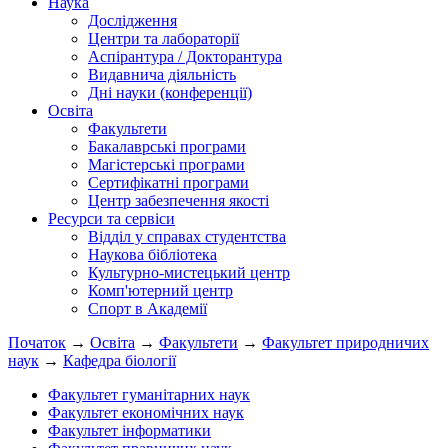
Наука
Дослідження
Центри та лабораторії
Аспірантура / Докторантура
Видавнича діяльність
Дні науки (конференції)
Освіта
Факультети
Бакалаврські програми
Магістерські програми
Сертифікатні програми
Центр забезпечення якості
Ресурси та сервіси
Відділ у справах студентства
Наукова бібліотека
Культурно-мистецький центр
Комп'ютерний центр
Спорт в Академії
Початок
→
Освіта
→
Факультети
→
Факультет природничих
наук
→
Кафедра біології
Факультет гуманітарних наук
Факультет економічних наук
Факультет інформатики