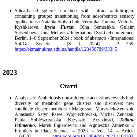
Silica-based spheres enriched with sulfur- andnitrogen-
containing groups: transitioning from adsorbentsto sensory
applications / Nataliia Stoliarchuk, Veronika Tomina, Viktoriia
Kyshkarova,
Iryna Furtat
, Olha Semeshko, Gulaim
Seisenbaeva, Inna Melnyk // International Sol-Gel conference,
Berlin, 1–6 September 2024 : book of abstracts / International
Sol-Gel Society. – [S. l., 2024]. – P. 259.
https://ekmair.ukma.edu.ua/handle/123456789/33345
2023
Cтатті
Analysis of Arabidopsis non-reference accessions reveals high
diversity of metabolic gene clusters and discovers new
candidate cluster members / Malgorzata Marszalek-Zenczak,
Anastasiia Satyr, Pawel Wojciechowski, Michal Zenczak,
Paula Sobieszczanska, Krzysztof Brzezinski,
Tetiana
Iefimenko
, Marek Figlerowicz and Agnieszka Zmienko //
Frontiers in Plant Science. – 2023. – Vol. 14. – Article
1104303. –
https://doi.org/10.3389/fpls.2023.1104303
.