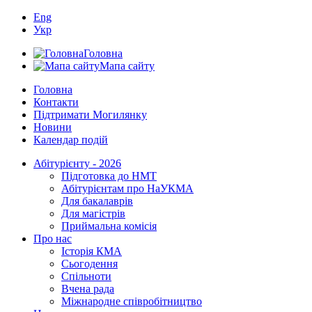
Eng
Укр
Головна
Мапа сайту
Головна
Контакти
Підтримати Могилянку
Новини
Календар подій
Абітурієнту - 2026
Підготовка до НМТ
Абітурієнтам про НаУКМА
Для бакалаврів
Для магістрів
Приймальна комісія
Про нас
Історія КМА
Сьогодення
Спільноти
Вчена рада
Міжнародне співробітництво