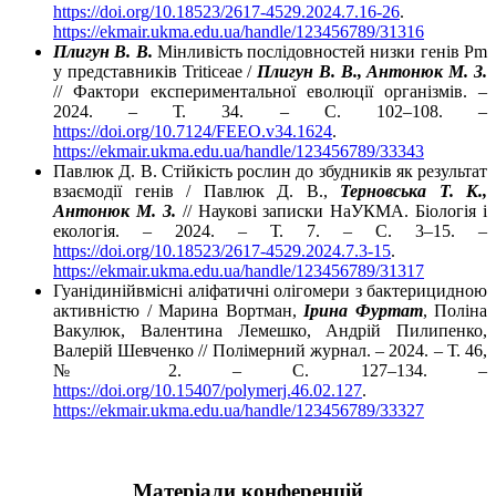
https://doi.org/10.18523/2617-4529.2024.7.16-26
.
https://ekmair.ukma.edu.ua/handle/123456789/31316
Плигун В. В.
Мінливість послідовностей низки генів Pm
у представників Triticeae /
Плигун В. В., Антонюк М. З.
// Фактори експериментальної еволюції організмів. –
2024. – Т. 34. – С. 102–108. –
https://doi.org/10.7124/FEEO.v34.1624
.
https://ekmair.ukma.edu.ua/handle/123456789/33343
Павлюк Д. В. Стійкість рослин до збудників як результат
взаємодії генів / Павлюк Д. В.,
Терновська Т. К.,
Антонюк М. З.
// Наукові записки НаУКМА. Біологія і
екологія. – 2024. – Т. 7. – С. 3–15. –
https://doi.org/10.18523/2617-4529.2024.7.3-15
.
https://ekmair.ukma.edu.ua/handle/123456789/31317
Гуанідинійвмісні аліфатичні олігомери з бактерицидною
активністю / Марина Вортман,
Ірина Фуртат
, Поліна
Вакулюк, Валентина Лемешко, Андрій Пилипенко,
Валерій Шевченко // Полімерний журнал. – 2024. – Т. 46,
№ 2. – С. 127–134. –
https://doi.org/10.15407/polymerj.46.02.127
.
https://ekmair.ukma.edu.ua/handle/123456789/33327
Матеріали конференцій