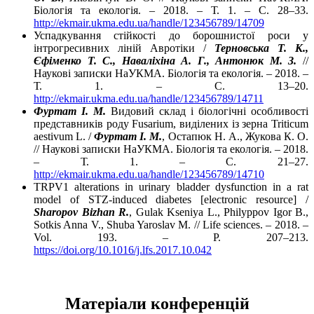
Біологія та екологія. – 2018. – Т. 1. – С. 28–33.
http://ekmair.ukma.edu.ua/handle/123456789/14709
Успадкування стійкості до борошнистої роси у
інтрогресивних ліній Авротіки /
Терновська Т. К.,
Єфіменко Т. С., Наваліхіна А. Г., Антонюк М. З.
//
Наукові записки НаУКМА. Біологія та екологія. – 2018. –
Т. 1. – С. 13–20.
http://ekmair.ukma.edu.ua/handle/123456789/14711
Фуртат І. М.
Видовий склад і біологічні особливості
представників роду Fusarium, виділених із зерна Triticum
aestivum L. /
Фуртат І. М.
, Остапюк Н. А., Жукова К. О.
// Наукові записки НаУКМА. Біологія та екологія. – 2018.
– Т. 1. – С. 21–27.
http://ekmair.ukma.edu.ua/handle/123456789/14710
TRPV1 alterations in urinary bladder dysfunction in a rat
model of STZ-induced diabetes [electronic resource] /
Sharopov Bizhan R.
, Gulak Kseniya L., Philyppov Igor B.,
Sotkis Anna V., Shuba Yaroslav M. // Life sciences. – 2018. –
Vol. 193. – Р. 207–213.
https://doi.org/10.1016/j.lfs.2017.10.042
Матеріали конференцій