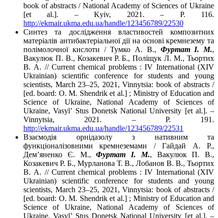
book of abstracts / National Academy of Sciences of Ukraine
[et al.]. – Kyiv, 2021. – P. 116.
http://ekmair.ukma.edu.ua/handle/123456789/22530
Синтез та дослідження властивостей композитних
матеріалів антибактеріальної дії на основі кремнезему та
полімолочної кислоти / Тумко А. В.,
Фуртат І. М.
,
Вакулюк П. В., Козакевич Р. Б., Поліщук Л. М., Тьортих
В. А. // Current chemical problems : IV International (XIV
Ukrainian) scientific conference for students and young
scientists, March 23–25, 2021, Vinnytsia: book of abstracts /
[ed. board: О. M. Shendrik et al.] ; Ministry of Education and
Science of Ukraine, National Academy of Sciences of
Ukraine, Vasyl’ Stus Donetsk National University [et al.]. –
Vinnytsia, 2021. – P. 191.
http://ekmair.ukma.edu.ua/handle/123456789/22531
Взаємодія орнідазолу з нативним та
функціоналізовними кремнеземами / Гайдай А. Р.,
Дем’яненко Є. М.,
Фуртат І. М.
, Вакулюк П. В.,
Козакевич Р. Б., Мурланова Т. В., Лобанов В. В., Тьортих
В. А. // Current chemical problems : IV International (XIV
Ukrainian) scientific conference for students and young
scientists, March 23–25, 2021, Vinnytsia: book of abstracts /
[ed. board: О. M. Shendrik et al.] ; Ministry of Education and
Science of Ukraine, National Academy of Sciences of
Ukraine, Vasyl’ Stus Donetsk National University [et al.]. –