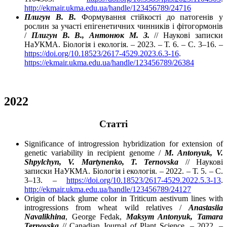
http://ekmair.ukma.edu.ua/handle/123456789/24716
Плигун В
.
В
.
Формування стійкості до патогенів у
рослин за участі епігенетичних чинників і фітогормонів
/
Плигун В. В., Антонюк М. З.
// Наукові записки
НаУКМА. Біологія і екологія. – 2023. – Т. 6. – С. 3–16. –
https://doi.org/10.18523/2617-4529.2023.6.3-16
.
https://ekmair.ukma.edu.ua/handle/123456789/26384
2022
Cтатті
Significance of introgression hybridization for extension of
genetic variability in recipient genome /
M. Antonyuk, V.
Shpylchyn, V. Martynenko, T. Ternovska
// Наукові
записки НаУКМА. Біологія і екологія. – 2022. – Т. 5. – С.
3–13. –
https://doi.org/10.18523/2617-4529.2022.5.3-13
.
http://ekmair.ukma.edu.ua/handle/123456789/24127
Origin of black glume color in Triticum aestivum lines with
introgressions from wheat wild relatives /
Anastasiia
Navalikhina
, George Fedak,
Maksym Antonyuk, Tamara
Ternovska
// Canadian Journal of Plant Science. – 2022. –