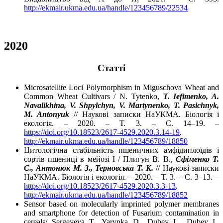
http://ekmair.ukma.edu.ua/handle/123456789/22534
2020
Cтатті
Microsatellite Loci Polymorphism in Miguschova Wheat and
Common Wheat Cultivars / N. Tytenko,
T. Iefimenko, A.
Navalikhina, V. Shpylchyn, V. Martynenko, T. Pasichnyk,
M. Antonyuk
// Наукові записки НаУКМА. Біологія і
екологія. – 2020. – Т. 3. – С. 14–19. –
https://doi.org/10.18523/2617-4529.2020.3.14-19
.
http://ekmair.ukma.edu.ua/handle/123456789/18850
Цитологічна стабільність пшеничних амфідиплоїдів і
сортів пшениці в мейозі І / Плигун В. В.,
Єфіменко Т.
С., Антонюк М. З., Терновська Т. К.
// Наукові записки
НаУКМА. Біологія і екологія. – 2020. – Т. 3. – С. 3–13. –
https://doi.org/10.18523/2617-4529.2020.3.3-13
.
http://ekmair.ukma.edu.ua/handle/123456789/18852
Sensor based on molecularly imprinted polymer membranes
and smartphone for detection of Fusarium contamination in
cereals/ Sergeyeva T., Yarynka D., Dubey L., Dubey I.,