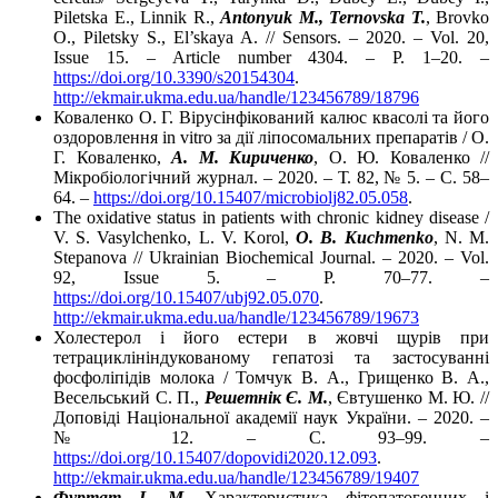
Piletska E., Linnik R.,
Antonyuk M., Ternovska T.
, Brovko
O., Piletsky S., El’skaya A. // Sensors. – 2020. – Vol. 20,
Issue 15. – Article number 4304. – P. 1–20. –
https://doi.org/10.3390/s20154304
.
http://ekmair.ukma.edu.ua/handle/123456789/18796
Коваленко О. Г. Вірусінфікований калюс квасолі та його
оздоровлення in vitro за дії ліпосомальних препаратів / О.
Г. Коваленко,
А. М. Кириченко
, О. Ю. Коваленко //
Мікробіологічний журнал. – 2020. – Т. 82, № 5. – С. 58–
64. –
https://doi.org/10.15407/microbiolj82.05.058
.
The oxidative status in patients with chronic kidney disease /
V. S. Vasylchenko, L. V. Korol,
O. B. Kuchmenko
, N. M.
Stepanova // Ukrainian Biochemical Journal. – 2020. – Vol.
92, Issue 5. – P. 70–77. –
https://doi.org/10.15407/ubj92.05.070
.
http://ekmair.ukma.edu.ua/handle/123456789/19673
Холестерол і його естери в жовчі щурів при
тетрациклініндукованому гепатозі та застосуванні
фосфоліпідів молока / Томчук В. А., Грищенко В. А.,
Весельський С. П.,
Решетнік Є. М.
, Євтушенко М. Ю. //
Доповіді Національної академії наук України. – 2020. –
№ 12. – С. 93–99. –
https://doi.org/10.15407/dopovidi2020.12.093
.
http://ekmair.ukma.edu.ua/handle/123456789/19407
Фуртат І. М.
Характеристика фітопатогенних і