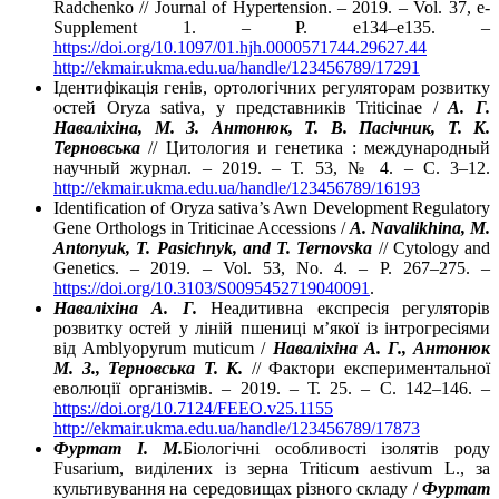
Radchenko // Journal of Hypertension. – 2019. – Vol. 37, e-
Supplement 1. – P. e134–e135. –
https://doi.org/10.1097/01.hjh.0000571744.29627.44
http://ekmair.ukma.edu.ua/handle/123456789/17291
Ідентифікація генів, ортологічних регуляторам розвитку
остей Oryza sativa, у представників Triticinae /
А. Г.
Наваліхіна, М. З. Антонюк, Т. В. Пасічник, Т. К.
Терновська
// Цитология и генетика : международный
научный журнал. – 2019. – Т. 53, № 4. – С. 3–12.
http://ekmair.ukma.edu.ua/handle/123456789/16193
Identification of Oryza sativa’s Awn Development Regulatory
Gene Orthologs in Triticinae Accessions /
A. Navalikhina, M.
Antonyuk, T. Pasichnyk, and T. Ternovska
// Cytology and
Genetics. – 2019. – Vol. 53, No. 4. – P. 267–275. –
https://doi.org/10.3103/S0095452719040091
.
Наваліхіна А. Г.
Неадитивна експресія регуляторів
розвитку остей у ліній пшениці м’якої із інтрогресіями
від Amblyopyrum muticum /
Наваліхіна А. Г., Антонюк
М. З., Терновська Т. К.
// Фактори експериментальної
еволюції організмів. – 2019. – Т. 25. – С. 142–146. –
https://doi.org/10.7124/FEEO.v25.1155
http://ekmair.ukma.edu.ua/handle/123456789/17873
Фуртат І. М.
Біологічні особливості ізолятів роду
Fusarium, виділених із зерна Triticum aestivum L., за
культивування на середовищах різного складу /
Фуртат