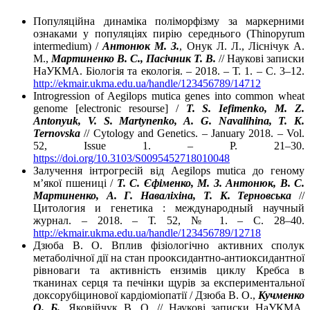
Популяційна динаміка поліморфізму за маркерними
ознаками у популяціях пирію середнього (Thinopyrum
intermedium) /
Антонюк М. З.
, Онук Л. Л., Ліснічук А.
М.,
Мартиненко В. С., Пасічник Т. В.
// Наукові записки
НаУКМА. Біологія та екологія. – 2018. – Т. 1. – С. 3–12.
http://ekmair.ukma.edu.ua/handle/123456789/14712
Introgression of Aegilops mutica genes into common wheat
genome [electronic resourse] /
T. S. Iefimenko, M. Z.
Antonyuk, V. S. Martynenko, A. G. Navalihina, T. K.
Ternovska
// Cytology and Genetics. – January 2018. – Vol.
52, Issue 1. – P. 21–30.
https://doi.org/10.3103/S0095452718010048
Залучення інтрогресій від Aegilops mutica до геному
м’якої пшениці /
Т. С. Єфіменко, М. З. Антонюк, В. С.
Мартиненко, А. Г. Наваліхіна, Т. К. Терновська
//
Цитология и генетика : международный научный
журнал. – 2018. – Т. 52, № 1. – С. 28–40.
http://ekmair.ukma.edu.ua/handle/123456789/12718
Дзюба В. О. Вплив фізіологічно активних сполук
метаболічної дії на стан прооксидантно-антиоксидантної
рівноваги та активність ензимів циклу Кребса в
тканинах серця та печінки щурів за експериментальної
доксорубіцинової кардіоміопатії / Дзюба В. О.,
Кучменко
О. Б.
, Яковійчук В. О. // Наукові записки НаУКМА.