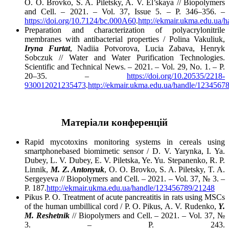
O. O. Brovko, S. A. Piletsky, A. V. El’skaya // Biopolymers
and Cell. – 2021. – Vol. 37, Issue 5. – P. 346–356. –
https://doi.org/10.7124/bc.000A60
.
http://ekmair.ukma.edu.ua
Preparation and characterization of polyacrylonitrile
membranes with antibacterial properties / Polina Vakuliuk,
Iryna Furtat
, Nadiia Potvorova, Lucia Zabava, Henryk
Sobczuk // Water and Water Purification Technologies.
Scientific and Technical News. – 2021. – Vol. 29, No. 1. – P.
20–35. –
https://doi.org/10.20535/2218-
930012021235473
.
http://ekmair.ukma.edu.ua/handle/1234567
Матеріали конференцій
Rapid mycotoxins monitoring systems in cereals using
smartphonebased biomimetic sensor / D. V. Yarynka, I. Ya.
Dubey, L. V. Dubey, E. V. Piletska, Ye. Yu. Stepanenko, R. P.
Linnik,
M. Z. Antonyuk
, O. O. Brovko, S. A. Piletsky, T. A.
Sergeyeva // Biopolymers and Cell. – 2021. – Vol. 37, № 3. –
P. 187.
http://ekmair.ukma.edu.ua/handle/123456789/21248
Pikus P. O. Treatment of acute pancreatitis in rats using MSCs
of the human umbillical cord / P. O. Pikus, A. V. Rudenko,
Y.
M. Reshetnik
// Biopolymers and Cell. – 2021. – Vol. 37, №
3. – P. 243.