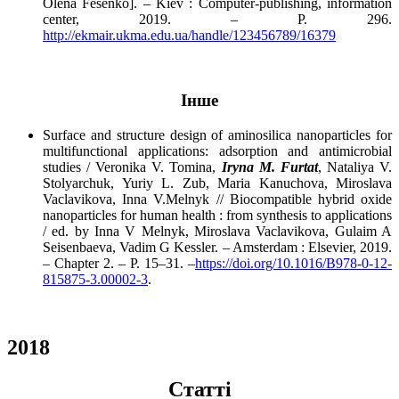
Olena Fesenko]. – Kiev : Computer-publishing, information
center, 2019. – P. 296.
http://ekmair.ukma.edu.ua/handle/123456789/16379
Інше
Surface and structure design of aminosilica nanoparticles for
multifunctional applications: adsorption and antimicrobial
studies / Veronika V. Tomina,
Iryna M. Furtat
, Nataliya V.
Stolyarchuk, Yuriy L. Zub, Maria Kanuchova, Miroslava
Vaclavikova, Inna V.Melnyk // Biocompatible hybrid oxide
nanoparticles for human health : from synthesis to applications
/ ed. by Inna V Melnyk, Miroslava Vaclavikova, Gulaim A
Seisenbaeva, Vadim G Kessler. – Amsterdam : Elsevier, 2019.
– Chapter 2. – P. 15–31. –
https://doi.org/10.1016/B978-0-12-
815875-3.00002-3
.
2018
Cтатті