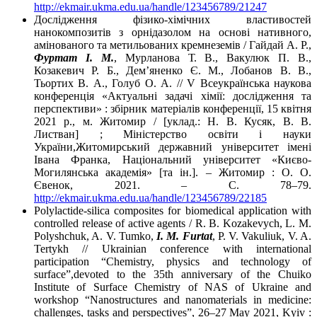
http://ekmair.ukma.edu.ua/handle/123456789/21247
Дослідження фізико-хімічних властивостей
нанокомпозитів з орнідазолом на основі нативного,
амінованого та метильованих кремнеземів / Гайдай А. Р.,
Фуртат І. М.
, Мурланова Т. В., Вакулюк П. В.,
Козакевич Р. Б., Дем’яненко Є. М., Лобанов В. В.,
Тьортих В. А., Голуб О. А. // V Всеукраїнська наукова
конференція «Актуальні задачі хімії: дослідження та
перспективи» : збірник матеріалів конференції, 15 квітня
2021 р., м. Житомир / [уклад.: Н. В. Кусяк, В. В.
Листван] ; Міністерство освіти і науки
України,Житомирський державний університет імені
Івана Франка, Національний університет «Києво-
Могилянська академія» [та ін.]. – Житомир : О. О.
Євенок, 2021. – С. 78–79.
http://ekmair.ukma.edu.ua/handle/123456789/22185
Polylactide-silica composites for biomedical application with
controlled release of active agents / R. B. Kozakevych, L. M.
Polyshchuk, A. V. Tumko,
I. M. Furtat
, P. V. Vakuliuk, V. A.
Tertykh // Ukrainian conference with international
participation “Chemistry, physics and technology of
surface”,devoted to the 35th anniversary of the Chuiko
Institute of Surface Chemistry of NAS of Ukraine and
workshop “Nanostructures and nanomaterials in medicine:
challenges, tasks and perspectives”, 26–27 May 2021, Kyiv :