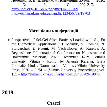
Лемешко, В. В. Шевченко // Полімерний журнал. – 2020.
– № 3. – С. 209–217. –
https://doi.org/10.15407/polymerj.42.03.209
.
http://ekmair.ukma.edu.ua/handle/123456789/19703
Матеріали конференцій
Perspectives of Sol-Gel Silica Particles Loaded with Cu, Eu
for Biomedical Applications / I. Melnyk, V. Tomina, N.
Stolyarchuk,
I. Furtat
, M. Vaclavikova, A. Kareiva, A.
Beganskienė // International Conference on Nanostructured
Bioceramic Materials, 2020 December 1-3rd, Vilnius
Univerity, Vilnius / [comp. by Aivaras Kareiva, Greta
Inkrataitė, Liudas Daumantas]. – Vilnius : Vilnius University
Press, 2020. – P. 54. – (Vilnius University Proceedings ; vol.
11). –
http://ekmair.ukma.edu.ua/handle/123456789/19840
2019
Cтатті