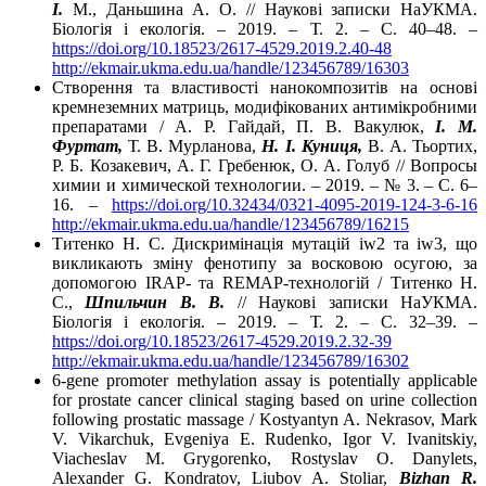
І.
М., Даньшина А. О. // Наукові записки НаУКМА.
Біологія і екологія. – 2019. – Т. 2. – С. 40–48. –
https://doi.org/10.18523/2617-4529.2019.2.40-48
http://ekmair.ukma.edu.ua/handle/123456789/16303
Створення та властивості нанокомпозитів на основі
кремнеземних матриць, модифікованих антимікробними
препаратами / А. Р. Гайдай, П. В. Вакулюк,
І. М.
Фуртат,
Т. В. Мурланова,
Н. І. Куниця,
В. А. Тьортих,
Р. Б. Козакевич, А. Г. Гребенюк, О. А. Голуб // Вопросы
химии и химической технологии. – 2019. – № 3. – С. 6–
16. –
https://doi.org/10.32434/0321-4095-2019-124-3-6-16
http://ekmair.ukma.edu.ua/handle/123456789/16215
Титенко Н. С. Дискримінація мутацій іw2 та iw3, що
викликають зміну фенотипу за восковою осугою, за
допомогою IRAP- та REMAP-технологій / Титенко Н.
С.,
Шпильчин В. В.
// Наукові записки НаУКМА.
Біологія і екологія. – 2019. – Т. 2. – С. 32–39. –
https://doi.org/10.18523/2617-4529.2019.2.32-39
http://ekmair.ukma.edu.ua/handle/123456789/16302
6-gene promoter methylation assay is potentially applicable
for prostate cancer clinical staging based on urine collection
following prostatic massage / Kostyantyn A. Nekrasov, Mark
V. Vikarchuk, Evgeniya E. Rudenko, Igor V. Ivanitskiy,
Viacheslav M. Grygorenko, Rostyslav O. Danylets,
Alexander G. Kondratov, Liubov A. Stoliar,
Bizhan R.