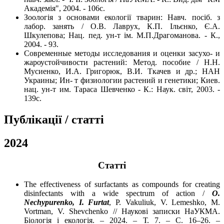
Академія", 2004. - 106с.
Зоологія з основами екології тварин: Навч. посіб. з
лабор. занять / О.В. Лаврух, К.П. Ільєнко, Є.А.
Шкулепова; Нац. пед. ун-т ім. М.П.Драгоманова. - К.,
2004. - 93.
Современные методы исследования и оценки засухо- и
жароустойчивости растений: Метод. пособие / Н.Н.
Мусиенко, И.А. Григорюк, В.И. Ткачев и др.; НАН
Украины; Ин- т физиологии растений и генетики; Киев.
нац. ун-т им. Тараса Шевченко - К.: Наук. світ, 2003. -
139с.
Публікації / статті
2024
Статті
The effectiveness of surfactants as compounds for creating
disinfectants with a wide spectrum of action /
О.
Nechypurenko, І. Furtat
, P. Vakuliuk, V. Lemeshko, M.
Vortman, V. Shevchenko // Наукові записки НаУКМА.
Біологія і екологія. – 2024. – Т. 7. – С. 16–26. –