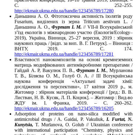
С. 252–255.
http://ekmair.ukma.edu.ua/handle/123456789/17280
Даньшина А. О. Фітотоксична активність ізолятів роду
Fusarium, виділених із зерна Triticum aestivum L. /
Даньшина А. О.,
Фуртат І. М.
// VІІ-й Всеукраїнський
з’їзд екологів з міжнародною участю (Екологія/Ecology–
2019), Україна, Вінниця, 25–27 вересня, 2019 : збірник
наукових праць / [відп. за вип. В. Г. Петрук]. – Вінниця :
ВНТУ, 2019. – С. 174.
http://ekmair.ukma.edu.ua/handle/123456789/17281
Властивості нанокомпозитів на основі кремнеземних
матриць модифікованих антимікробними препаратами /
Гайдай А. Р, Вакулюк П. В.,
Фуртат І. М.
, Мурланова
Т. В., Біляєва О. М., Голуб О. А. // ІIІ Всеукраїнська
наукова конференція «Актуальні задачі хімії:
дослідження та перспективи», 17 квітня 2019 р., м.
Житомир : збірник матеріалів конференції / [ред.: В. В.
Листван, Н. В. Кусяк, Л. П. Коцюк]. – Житомир : Вид-во
ЖДУ ім. І. Франка, 2019. – С. 260–262.
http://ekmair.ukma.edu.ua/handle/123456789/16205
Adsorption of proteins on nano-silica modified with
antimicrobial drugs / A. Gaidai, P. Vakuliuk,
I. Furtat, N.
Kunytsia,
T. Murlanova, O. Golub // Ukrainian conference
with international participation “Chemistry, physics and