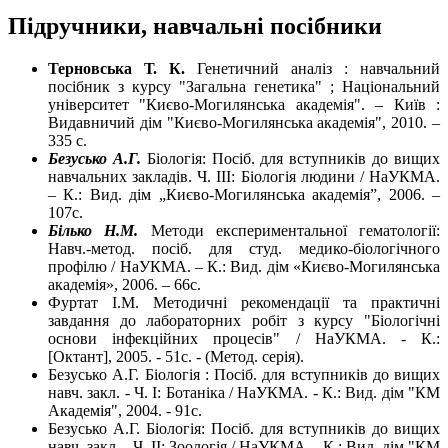
Підручники, навчальні посібники
Терновська Т. К.
Генетичний аналіз : навчальний
посібник з курсу "Загальна генетика" ; Національний
університет "Києво-Могилянська академія". – Київ :
Видавничий дім "Києво-Могилянська академія", 2010. –
335 с.
Безусько
А.Г.
Біологія: Посіб. для вступників до вищих
навчальних закладів. Ч. ІІІ: Біологія людини / НаУКМА.
– К.: Вид. дім „Києво-Могилянська академія”, 2006. –
107с.
Білько
Н.М.
Методи експериментальної гематології:
Навч.-метод. посіб. для студ. медико-біологічного
профілю / НаУКМА. – К.: Вид. дім «Києво-Могилянська
академія», 2006. – 66с.
Фуртат І.М. Методичні рекомендації та практичні
завдання до лабораторних робіт з курсу "Біологічні
основи інфекційних процесів" / НаУКМА. - К.:
[Октант], 2005. - 51с. - (Метод. серія).
Безусько А.Г. Біологія : Посіб. для вступників до вищих
навч. закл. - Ч. І: Ботаніка / НаУКМА. - К.: Вид. дім "КМ
Академія", 2004. - 91с.
Безусько А.Г. Біологія: Посіб. для вступників до вищих
навч. закл. - Ч. ІІ: Зоологія / НаУКМА. - К.: Вид. дім "КМ