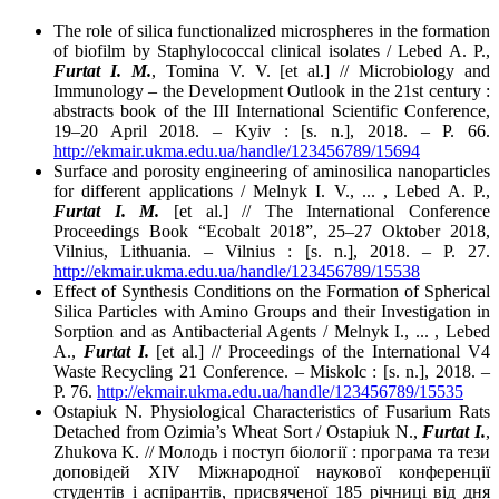
The role of silica functionalized microspheres in the formation
of biofilm by Staphylococcal clinical isolates / Lebed A. P.,
Furtat I. M.
, Tomina V. V. [et al.] // Microbiology and
Immunology – the Development Outlook in the 21st century :
abstracts book of the III International Scientific Conference,
19–20 April 2018. – Kyiv : [s. n.], 2018. – P. 66.
http://ekmair.ukma.edu.ua/handle/123456789/15694
Surface and porosity engineering of aminosilica nanoparticles
for different applications / Melnyk I. V., ... , Lebed A. P.,
Furtat I. M.
[et al.] // The International Conference
Proceedings Book “Ecobalt 2018”, 25–27 Oktober 2018,
Vilnius, Lithuania. – Vilnius : [s. n.], 2018. – P. 27.
http://ekmair.ukma.edu.ua/handle/123456789/15538
Effect of Synthesis Conditions on the Formation of Spherical
Silica Particles with Amino Groups and their Investigation in
Sorption and as Antibacterial Agents / Melnyk I., ... , Lebed
A.,
Furtat I.
[et al.] // Proceedings of the International V4
Waste Recycling 21 Conference. – Miskolc : [s. n.], 2018. –
P. 76.
http://ekmair.ukma.edu.ua/handle/123456789/15535
Ostapiuk N. Physiological Characteristics of Fusarium Rats
Detached from Ozimia’s Wheat Sort / Ostapiuk N.,
Furtat I.
,
Zhukova K. // Молодь і поступ біології : програма та тези
доповідей XIV Міжнародної наукової конференції
студентів і аспірантів, присвяченої 185 річниці від дня