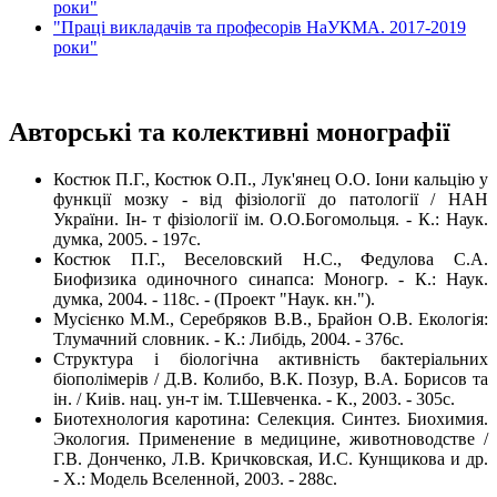
роки"
"Праці викладачів та професорів НаУКМА. 2017-2019
роки"
Aвторські та колективні монографії
Костюк П.Г., Костюк О.П., Лук'янец О.О. Іони кальцію у
функції мозку - від фізіології до патології / НАН
України. Ін- т фізіології ім. О.О.Богомольця. - К.: Наук.
думка, 2005. - 197с.
Костюк П.Г., Веселовский Н.С., Федулова С.А.
Биофизика одиночного синапса: Моногр. - К.: Наук.
думка, 2004. - 118с. - (Проект "Наук. кн.").
Мусієнко М.М., Серебряков В.В., Брайон О.В. Екологія:
Тлумачний словник. - К.: Либідь, 2004. - 376с.
Структура і біологічна активність бактеріальних
біополімерів / Д.В. Колибо, В.К. Позур, В.А. Борисов та
ін. / Киів. нац. ун-т ім. Т.Шевченка. - К., 2003. - 305с.
Биотехнология каротина: Селекция. Синтез. Биохимия.
Экология. Применение в медицине, животноводстве /
Г.В. Донченко, Л.В. Кричковская, И.С. Кунщикова и др.
- Х.: Модель Вселенной, 2003. - 288с.