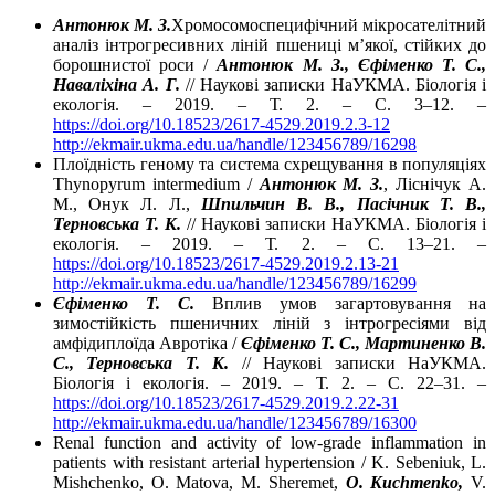
Антонюк М. З.
Хромосомоспецифічний мікросателітний
аналіз інтрогресивних ліній пшениці м’якої, стійких до
борошнистої роси /
Антонюк М. З., Єфіменко Т. С.,
Наваліхіна А. Г.
// Наукові записки НаУКМА. Біологія і
екологія. – 2019. – Т. 2. – С. 3–12. –
https://doi.org/10.18523/2617-4529.2019.2.3-12
http://ekmair.ukma.edu.ua/handle/123456789/16298
Плоїдність геному та система схрещування в популяціях
Thynopyrum intermedium /
Антонюк М. З.
, Ліснічук А.
М., Онук Л. Л.,
Шпильчин В. В., Пасічник Т. В.,
Терновська Т. К.
// Наукові записки НаУКМА. Біологія і
екологія. – 2019. – Т. 2. – С. 13–21. –
https://doi.org/10.18523/2617-4529.2019.2.13-21
http://ekmair.ukma.edu.ua/handle/123456789/16299
Єфіменко Т. С.
Вплив умов загартовування на
зимостійкість пшеничних ліній з інтрогресіями від
амфідиплоїда Авротіка /
Єфіменко Т. С., Мартиненко В.
С., Терновська Т. К.
// Наукові записки НаУКМА.
Біологія і екологія. – 2019. – Т. 2. – С. 22–31. –
https://doi.org/10.18523/2617-4529.2019.2.22-31
http://ekmair.ukma.edu.ua/handle/123456789/16300
Renal function and activity of low-grade inflammation in
patients with resistant arterial hypertension / K. Sebeniuk, L.
Mishchenko, O. Matova, M. Sheremet,
O. Kuchmenko,
V.