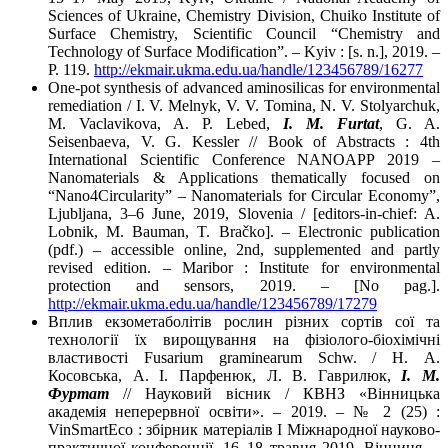
Sciences of Ukraine, Chemistry Division, Chuiko Institute of
Surface Chemistry, Scientific Council “Chemistry and
Technology of Surface Modification”. – Kyiv : [s. n.], 2019. –
P. 119.
http://ekmair.ukma.edu.ua/handle/123456789/16277
One-pot synthesis of advanced aminosilicas for environmental
remediation / I. V. Melnyk, V. V. Tomina, N. V. Stolyarchuk,
M. Vaclavikova, A. P. Lebed,
I. M. Furtat
, G. A.
Seisenbaeva, V. G. Kessler // Book of Abstracts : 4th
International Scientific Conference NANOAPP 2019 –
Nanomaterials & Applications thematically focused on
“Nano4Circularity” – Nanomaterials for Circular Economy”,
Ljubljana, 3–6 June, 2019, Slovenia / [editors-in-chief: A.
Lobnik, M. Bauman, T. Bračko]. – Electronic publication
(pdf.) – accessible online, 2nd, supplemented and partly
revised edition. – Maribor : Institute for environmental
protection and sensors, 2019. – [No pag.].
http://ekmair.ukma.edu.ua/handle/123456789/17279
Вплив екзометаболітів рослин різних сортів сої та
технології їх вирощування на фізіолого-біохімічні
властивості Fusarium graminearum Schw. / Н. А.
Косовська, А. І. Парфенюк, Л. В. Гаврилюк,
І. М.
Фуртат
// Науковий вісник / КВНЗ «Вінницька
академія неперервної освіти». – 2019. – № 2 (25) :
VinSmartEco : збірник матеріалів І Міжнародної науково-
практичної конференції, 16–18 травня 2019, Вінниця. –