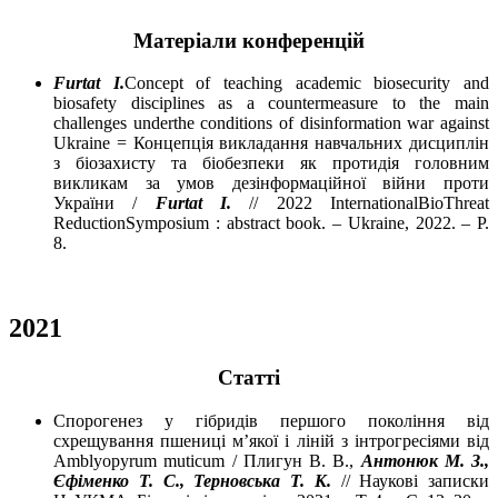
Матеріали конференцій
Furtat I
.
Concept of teaching academic biosecurity and
biosafety disciplines as a countermeasure to the main
challenges underthe conditions of disinformation war against
Ukraine = Концепція викладання навчальних дисциплін
з біозахисту та біобезпеки як протидія головним
викликам за умов дезінформаційної війни проти
України /
Furtat I.
// 2022 InternationalBioThreat
ReductionSymposium : abstract book. – Ukraine, 2022. – P.
8.
2021
Cтатті
Спорогенез у гібридів першого покоління від
схрещування пшениці м’якої і ліній з інтрогресіями від
Amblyopyrum muticum / Плигун В. В.,
Антонюк М. З.,
Єфіменко Т. С., Терновська Т. К.
// Наукові записки