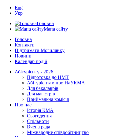
Eng
Укр
Головна
Мапа сайту
Головна
Контакти
Підтримати Могилянку
Новини
Календар подій
Абітурієнту - 2026
Підготовка до НМТ
Абітурієнтам про НаУКМА
Для бакалаврів
Для магістрів
Приймальна комісія
Про нас
Історія КМА
Сьогодення
Спільноти
Вчена рада
Міжнародне співробітництво