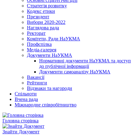
Основні стратегічні цілі
Стратегія розвитку
Кодекс етики
Президент
Вибори 2020-2022
Наглядова рада
Ректорат
Комітети, Ради НаУКМА
Профспілка
Медіа-галерея
Документи НаУКМА
Нормативні документи НаУКМА та доступ
до публічної інформації
Документи самоаналізу НаУКМА
Вакансії
Рейтинги
Відзнаки та нагороди
Спільноти
Вчена рада
Міжнародне співробітництво
Головна сторінка
Знайти Документ