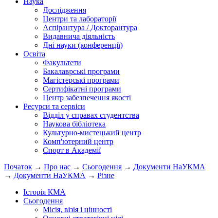
Наука
Дослідження
Центри та лабораторії
Аспірантура / Докторантура
Видавнича діяльність
Дні науки (конференції)
Освіта
Факультети
Бакалаврські програми
Магістерські програми
Сертифікатні програми
Центр забезпечення якості
Ресурси та сервіси
Відділ у справах студентства
Наукова бібліотека
Культурно-мистецький центр
Комп'ютерний центр
Спорт в Академії
Початок
→
Про нас
→
Сьогодення
→
Документи НаУКМА
→
Документи НаУКМА
→
Різне
Історія КМА
Сьогодення
Місія, візія і цінності