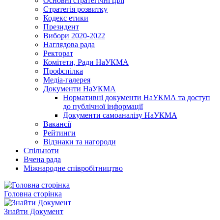
Основні стратегічні цілі
Стратегія розвитку
Кодекс етики
Президент
Вибори 2020-2022
Наглядова рада
Ректорат
Комітети, Ради НаУКМА
Профспілка
Медіа-галерея
Документи НаУКМА
Нормативні документи НаУКМА та доступ
до публічної інформації
Документи самоаналізу НаУКМА
Вакансії
Рейтинги
Відзнаки та нагороди
Спільноти
Вчена рада
Міжнародне співробітництво
Головна сторінка
Знайти Документ