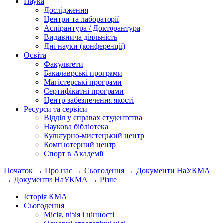
Наука
Дослідження
Центри та лабораторії
Аспірантура / Докторантура
Видавнича діяльність
Дні науки (конференції)
Освіта
Факультети
Бакалаврські програми
Магістерські програми
Сертифікатні програми
Центр забезпечення якості
Ресурси та сервіси
Відділ у справах студентства
Наукова бібліотека
Культурно-мистецький центр
Комп'ютерний центр
Спорт в Академії
Початок
→
Про нас
→
Сьогодення
→
Документи НаУКМА
→
Документи НаУКМА
→
Різне
Історія КМА
Сьогодення
Місія, візія і цінності