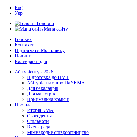
Eng
Укр
Головна
Мапа сайту
Головна
Контакти
Підтримати Могилянку
Новини
Календар подій
Абітурієнту - 2026
Підготовка до НМТ
Абітурієнтам про НаУКМА
Для бакалаврів
Для магістрів
Приймальна комісія
Про нас
Історія КМА
Сьогодення
Спільноти
Вчена рада
Міжнародне співробітництво