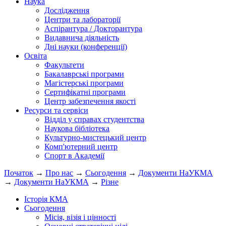
Наука
Дослідження
Центри та лабораторії
Аспірантура / Докторантура
Видавнича діяльність
Дні науки (конференції)
Освіта
Факультети
Бакалаврські програми
Магістерські програми
Сертифікатні програми
Центр забезпечення якості
Ресурси та сервіси
Відділ у справах студентства
Наукова бібліотека
Культурно-мистецький центр
Комп'ютерний центр
Спорт в Академії
Початок
→
Про нас
→
Сьогодення
→
Документи НаУКМА
→
Документи НаУКМА
→
Різне
Історія КМА
Сьогодення
Місія, візія і цінності