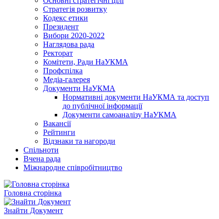
Основні стратегічні цілі
Стратегія розвитку
Кодекс етики
Президент
Вибори 2020-2022
Наглядова рада
Ректорат
Комітети, Ради НаУКМА
Профспілка
Медіа-галерея
Документи НаУКМА
Нормативні документи НаУКМА та доступ
до публічної інформації
Документи самоаналізу НаУКМА
Вакансії
Рейтинги
Відзнаки та нагороди
Спільноти
Вчена рада
Міжнародне співробітництво
Головна сторінка
Знайти Документ