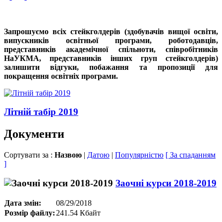
Запрошуємо всіх стейкголдерів (здобувачів вищої освіти,
випускників освітньої програми, роботодавців,
представників академічної спільноти, співробітників
НаУКМА, представників інших груп стейкголдерів)
залишити відгуки, побажання та пропозиції для
покращення освітніх програми.
Літній табір 2019
Документи
Сортувати за :
Назвою
|
Датою
|
Популярністю
[ За спаданням
]
Заочні курси 2018-2019
Дата змін:
08/29/2018
Розмір файлу:
241.54 Кбайт