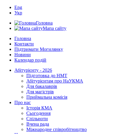
Eng
Укр
Головна
Мапа сайту
Головна
Контакти
Підтримати Могилянку
Новини
Календар подій
Абітурієнту - 2026
Підготовка до НМТ
Абітурієнтам про НаУКМА
Для бакалаврів
Для магістрів
Приймальна комісія
Про нас
Історія КМА
Сьогодення
Спільноти
Вчена рада
Міжнародне співробітництво