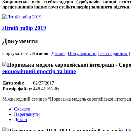
Запрошуємо всіх стейкголдерів (здобувачів вищої освіт
представників інших груп стейкголдерів) залишити відгуки,
Літній табір 2019
Документи
Сортувати за :
Назвою
|
Датою
|
Популярністю
[ За спаданням ]
економічний простір та інше
Дата змін:
02/27/2017
Розмір файлу:
448.41 Кбайт
Міжнародний семінар “Норвезька модель європейської інтеграці
Скачати
Переглянути
Деталі
П