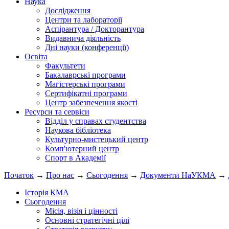
Наука
Дослідження
Центри та лабораторії
Аспірантура / Докторантура
Видавнича діяльність
Дні науки (конференції)
Освіта
Факультети
Бакалаврські програми
Магістерські програми
Сертифікатні програми
Центр забезпечення якості
Ресурси та сервіси
Відділ у справах студентства
Наукова бібліотека
Культурно-мистецький центр
Комп'ютерний центр
Спорт в Академії
Початок
→
Про нас
→
Сьогодення
→
Документи НаУКМА
→
Історія КМА
Сьогодення
Місія, візія і цінності
Основні стратегічні цілі