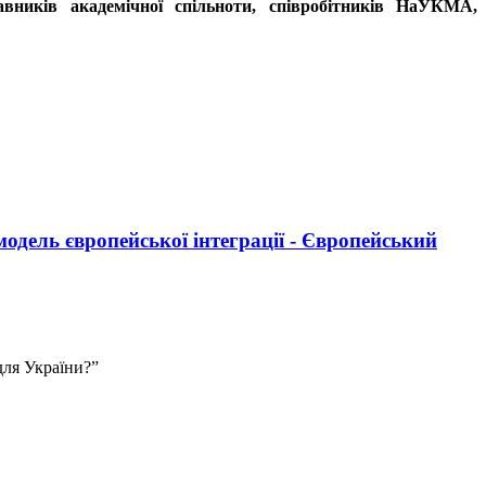
тавників академічної спільноти, співробітників НаУКМА,
одель європейської інтеграції - Європейський
для України?”