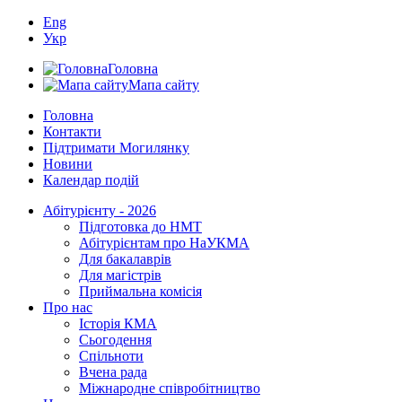
Eng
Укр
Головна
Мапа сайту
Головна
Контакти
Підтримати Могилянку
Новини
Календар подій
Абітурієнту - 2026
Підготовка до НМТ
Абітурієнтам про НаУКМА
Для бакалаврів
Для магістрів
Приймальна комісія
Про нас
Історія КМА
Сьогодення
Спільноти
Вчена рада
Міжнародне співробітництво