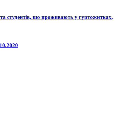
ї та студентів, що проживають у гуртожитках,
10.2020