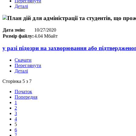
Переглянути
Деталі
Дата змін:
10/27/2020
Розмір файлу:
4.04 Мбайт
у разі підозри на захворювання або підтверджен
Скачати
Переглянути
Деталі
Сторінка 5 з 7
Початок
Попередня
1
2
3
4
5
6
7