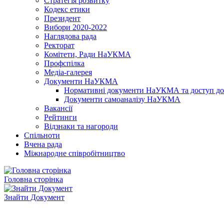
Стратегія розвитку
Кодекс етики
Президент
Вибори 2020-2022
Наглядова рада
Ректорат
Комітети, Ради НаУКМА
Профспілка
Медіа-галерея
Документи НаУКМА
Нормативні документи НаУКМА та доступ до 
Документи самоаналізу НаУКМА
Вакансії
Рейтинги
Відзнаки та нагороди
Спільноти
Вчена рада
Міжнародне співробітництво
Головна сторінка
Знайти Документ