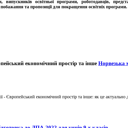
и, випускників освітньої програми, роботодавців, предс
 побажання та пропозиції для покращення освітніх програми.
Норвезька м
ї - Європейський економічний простір та інше: як це актуально 
ідготовка до ДПА-2022 для учнів 9-х класів.