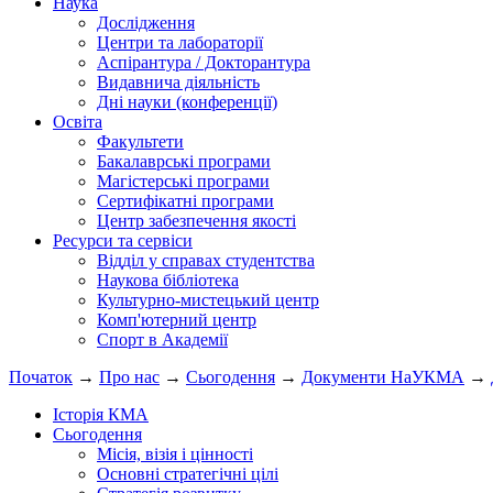
Наука
Дослідження
Центри та лабораторії
Аспірантура / Докторантура
Видавнича діяльність
Дні науки (конференції)
Освіта
Факультети
Бакалаврські програми
Магістерські програми
Сертифікатні програми
Центр забезпечення якості
Ресурси та сервіси
Відділ у справах студентства
Наукова бібліотека
Культурно-мистецький центр
Комп'ютерний центр
Спорт в Академії
Початок
→
Про нас
→
Сьогодення
→
Документи НаУКМА
→
Історія КМА
Сьогодення
Місія, візія і цінності
Основні стратегічні цілі