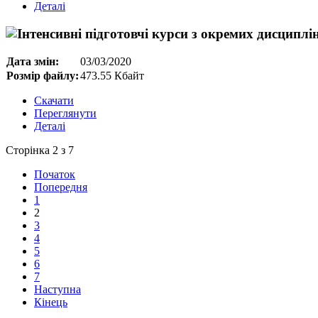
Деталі
Дата змін:
03/03/2020
Розмір файлу:
473.55 Кбайт
Скачати
Переглянути
Деталі
Сторінка 2 з 7
Початок
Попередня
1
2
3
4
5
6
7
Наступна
Кінець