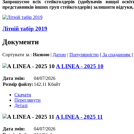
Запрошуємо всіх стейкголдерів (здобувачів вищої освіт
представників інших груп стейкголдерів) залишити відгуки,
Літній табір 2019
Документи
Сортувати за :
Назвою
|
Датою
|
Популярністю
[ За спаданням ]
A LINEA - 2025 10
Дата змін:
04/07/2026
Розмір файлу:
142.11 Кбайт
Скачати
Переглянути
Деталі
A LINEA - 2025 11
Дата змін:
04/07/2026