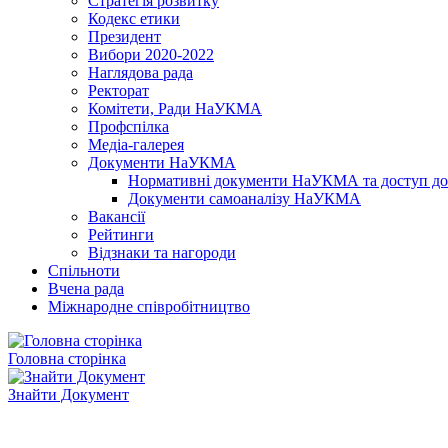
Стратегія розвитку
Кодекс етики
Президент
Вибори 2020-2022
Наглядова рада
Ректорат
Комітети, Ради НаУКМА
Профспілка
Медіа-галерея
Документи НаУКМА
Нормативні документи НаУКМА та доступ до 
Документи самоаналізу НаУКМА
Вакансії
Рейтинги
Відзнаки та нагороди
Спільноти
Вчена рада
Міжнародне співробітництво
Головна сторінка
Знайти Документ