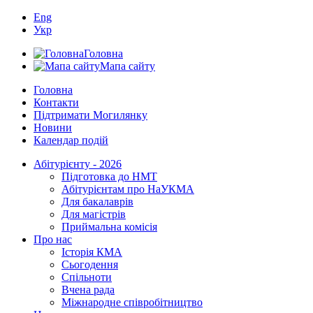
Eng
Укр
Головна
Мапа сайту
Головна
Контакти
Підтримати Могилянку
Новини
Календар подій
Абітурієнту - 2026
Підготовка до НМТ
Абітурієнтам про НаУКМА
Для бакалаврів
Для магістрів
Приймальна комісія
Про нас
Історія КМА
Сьогодення
Спільноти
Вчена рада
Міжнародне співробітництво