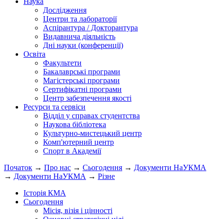
Наука
Дослідження
Центри та лабораторії
Аспірантура / Докторантура
Видавнича діяльність
Дні науки (конференції)
Освіта
Факультети
Бакалаврські програми
Магістерські програми
Сертифікатні програми
Центр забезпечення якості
Ресурси та сервіси
Відділ у справах студентства
Наукова бібліотека
Культурно-мистецький центр
Комп'ютерний центр
Спорт в Академії
Початок
→
Про нас
→
Сьогодення
→
Документи НаУКМА
→
Документи НаУКМА
→
Різне
Історія КМА
Сьогодення
Місія, візія і цінності