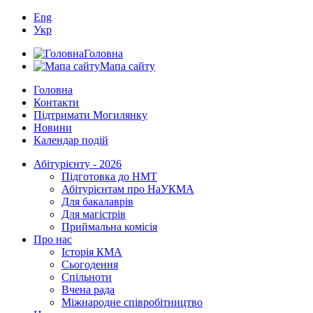
Eng
Укр
Головна
Мапа сайту
Головна
Контакти
Підтримати Могилянку
Новини
Календар подій
Абітурієнту - 2026
Підготовка до НМТ
Абітурієнтам про НаУКМА
Для бакалаврів
Для магістрів
Приймальна комісія
Про нас
Історія КМА
Сьогодення
Спільноти
Вчена рада
Міжнародне співробітництво