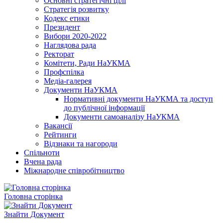
Основні стратегічні цілі
Стратегія розвитку
Кодекс етики
Президент
Вибори 2020-2022
Наглядова рада
Ректорат
Комітети, Ради НаУКМА
Профспілка
Медіа-галерея
Документи НаУКМА
Нормативні документи НаУКМА та доступ
до публічної інформації
Документи самоаналізу НаУКМА
Вакансії
Рейтинги
Відзнаки та нагороди
Спільноти
Вчена рада
Міжнародне співробітництво
Головна сторінка
Знайти Документ