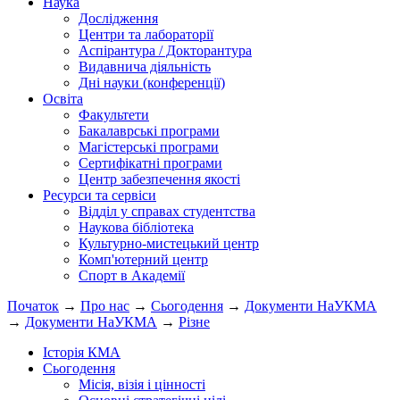
Наука
Дослідження
Центри та лабораторії
Аспірантура / Докторантура
Видавнича діяльність
Дні науки (конференції)
Освіта
Факультети
Бакалаврські програми
Магістерські програми
Сертифікатні програми
Центр забезпечення якості
Ресурси та сервіси
Відділ у справах студентства
Наукова бібліотека
Культурно-мистецький центр
Комп'ютерний центр
Спорт в Академії
Початок
→
Про нас
→
Сьогодення
→
Документи НаУКМА
→
Документи НаУКМА
→
Різне
Історія КМА
Сьогодення
Місія, візія і цінності