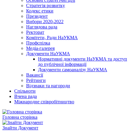
Основні стратегічні цілі
Стратегія розвитку
Кодекс етики
Президент
Вибори 2020-2022
Наглядова рада
Ректорат
Комітети, Ради НаУКМА
Профспілка
Медіа-галерея
Документи НаУКМА
Нормативні документи НаУКМА та доступ
до публічної інформації
Документи самоаналізу НаУКМА
Вакансії
Рейтинги
Відзнаки та нагороди
Спільноти
Вчена рада
Міжнародне співробітництво
Головна сторінка
Знайти Документ