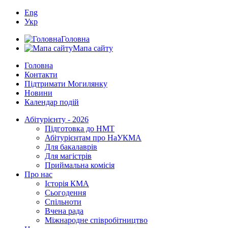
Eng
Укр
Головна
Мапа сайту
Головна
Контакти
Підтримати Могилянку
Новини
Календар подій
Абітурієнту - 2026
Підготовка до НМТ
Абітурієнтам про НаУКМА
Для бакалаврів
Для магістрів
Приймальна комісія
Про нас
Історія КМА
Сьогодення
Спільноти
Вчена рада
Міжнародне співробітництво