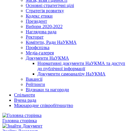
Місія, візія і цінності
Основні стратегічні цілі
Стратегія розвитку
Кодекс етики
Президент
Вибори 2020-2022
Наглядова рада
Ректорат
Комітети, Ради НаУКМА
Профспілка
Медіа-галерея
Документи НаУКМА
Нормативні документи НаУКМА та доступ
до публічної інформації
Документи самоаналізу НаУКМА
Вакансії
Рейтинги
Відзнаки та нагороди
Спільноти
Вчена рада
Міжнародне співробітництво
Головна сторінка