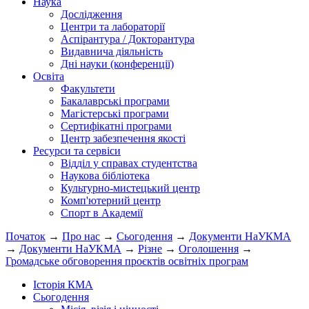
Наука
Дослідження
Центри та лабораторії
Аспірантура / Докторантура
Видавнича діяльність
Дні науки (конференції)
Освіта
Факультети
Бакалаврські програми
Магістерські програми
Сертифікатні програми
Центр забезпечення якості
Ресурси та сервіси
Відділ у справах студентства
Наукова бібліотека
Культурно-мистецький центр
Комп'ютерний центр
Спорт в Академії
Початок
→
Про нас
→
Сьогодення
→
Документи НаУКМА
→
Документи НаУКМА
→
Різне
→
Оголошення
→
Громадське обговорення проєктів освітніх програм
Історія КМА
Сьогодення