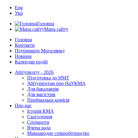
Eng
Укр
Головна
Мапа сайту
Головна
Контакти
Підтримати Могилянку
Новини
Календар подій
Абітурієнту - 2026
Підготовка до НМТ
Абітурієнтам про НаУКМА
Для бакалаврів
Для магістрів
Приймальна комісія
Про нас
Історія КМА
Сьогодення
Спільноти
Вчена рада
Міжнародне співробітництво