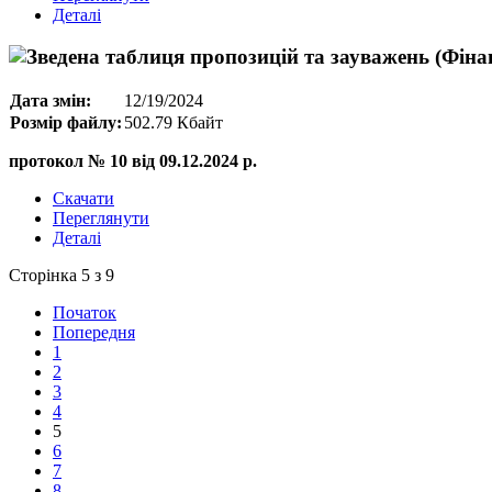
Деталі
Дата змін:
12/19/2024
Розмір файлу:
502.79 Кбайт
протокол № 10 від 09.12.2024 р.
Скачати
Переглянути
Деталі
Сторінка 5 з 9
Початок
Попередня
1
2
3
4
5
6
7
8