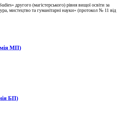
dies» другого (магістерського) рівня вищої освіти за
ьтура, мистецтво та гуманітарні науки» (протокол № 11 від
імія МП)
мія БП)