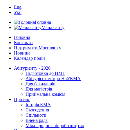
Eng
Укр
Головна
Мапа сайту
Головна
Контакти
Підтримати Могилянку
Новини
Календар подій
Абітурієнту - 2026
Підготовка до НМТ
Абітурієнтам про НаУКМА
Для бакалаврів
Для магістрів
Приймальна комісія
Про нас
Історія КМА
Сьогодення
Спільноти
Вчена рада
Міжнародне співробітництво