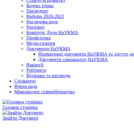
Стратегія розвитку
Кодекс етики
Президент
Вибори 2020-2022
Наглядова рада
Ректорат
Комітети, Ради НаУКМА
Профспілка
Медіа-галерея
Документи НаУКМА
Нормативні документи НаУКМА та доступ до 
Документи самоаналізу НаУКМА
Вакансії
Рейтинги
Відзнаки та нагороди
Спільноти
Вчена рада
Міжнародне співробітництво
Головна сторінка
Знайти Документ