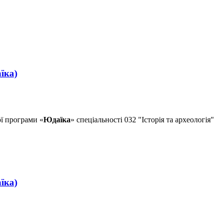
їка)
ї програми «
Юдаїка
»
спеціальності 032 "Історія та археологія"
їка)