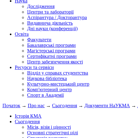
Наука
Дослідження
Центри та лабораторії
Аспірантура / Докторантура
Видавнича діяльність
Дні науки (конференції)
Освіта
Факультети
Бакалаврські програми
Магістерські програми
Сертифікатні програми
Центр забезпечення якості
Ресурси та сервіси
Відділ у справах студентства
Наукова бібліотека
Культурно-мистецький центр
Комп'ютерний центр
Спорт в Академії
Початок
→
Про нас
→
Сьогодення
→
Документи НаУКМА
→
Історія КМА
Сьогодення
Місія, візія і цінності
Основні стратегічні цілі