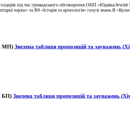
олдерів під час громадського обговорення ОНП «Юдаїка/Jewish Su
нітарні науки» та В9 «Історія та археологія» галузі знань В «Кул
Зведена таблиця пропозицій та зауважень (Х
Зведена таблиця пропозицій та зауважень (Хі