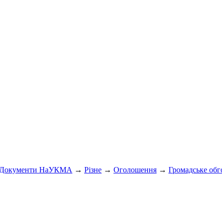
Документи НаУКМА
→
Різне
→
Оголошення
→
Громадське обг