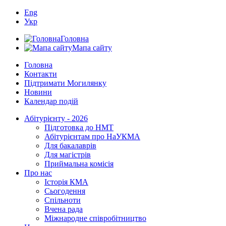
Eng
Укр
Головна
Мапа сайту
Головна
Контакти
Підтримати Могилянку
Новини
Календар подій
Абітурієнту - 2026
Підготовка до НМТ
Абітурієнтам про НаУКМА
Для бакалаврів
Для магістрів
Приймальна комісія
Про нас
Історія КМА
Сьогодення
Спільноти
Вчена рада
Міжнародне співробітництво