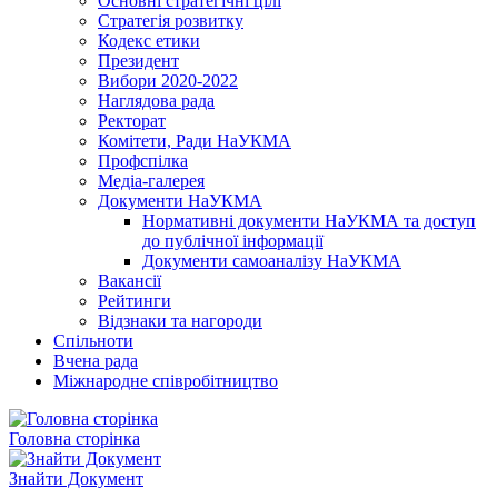
Основні стратегічні цілі
Стратегія розвитку
Кодекс етики
Президент
Вибори 2020-2022
Наглядова рада
Ректорат
Комітети, Ради НаУКМА
Профспілка
Медіа-галерея
Документи НаУКМА
Нормативні документи НаУКМА та доступ
до публічної інформації
Документи самоаналізу НаУКМА
Вакансії
Рейтинги
Відзнаки та нагороди
Спільноти
Вчена рада
Міжнародне співробітництво
Головна сторінка
Знайти Документ