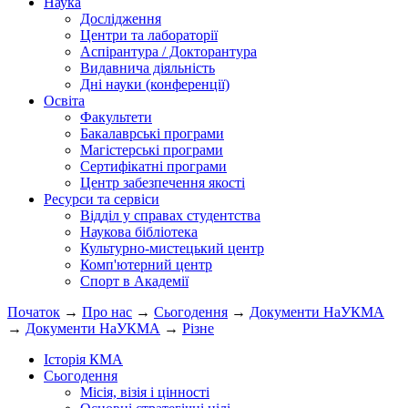
Наука
Дослідження
Центри та лабораторії
Аспірантура / Докторантура
Видавнича діяльність
Дні науки (конференції)
Освіта
Факультети
Бакалаврські програми
Магістерські програми
Сертифікатні програми
Центр забезпечення якості
Ресурси та сервіси
Відділ у справах студентства
Наукова бібліотека
Культурно-мистецький центр
Комп'ютерний центр
Спорт в Академії
Початок
→
Про нас
→
Сьогодення
→
Документи НаУКМА
→
Документи НаУКМА
→
Різне
Історія КМА
Сьогодення
Місія, візія і цінності