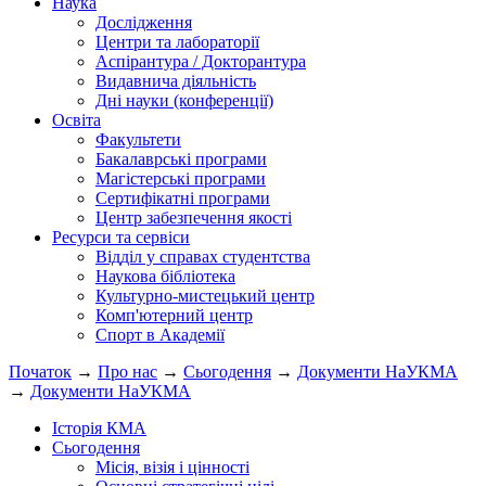
Наука
Дослідження
Центри та лабораторії
Аспірантура / Докторантура
Видавнича діяльність
Дні науки (конференції)
Освіта
Факультети
Бакалаврські програми
Магістерські програми
Сертифікатні програми
Центр забезпечення якості
Ресурси та сервіси
Відділ у справах студентства
Наукова бібліотека
Культурно-мистецький центр
Комп'ютерний центр
Спорт в Академії
Початок
→
Про нас
→
Сьогодення
→
Документи НаУКМА
→
Документи НаУКМА
Історія КМА
Сьогодення
Місія, візія і цінності