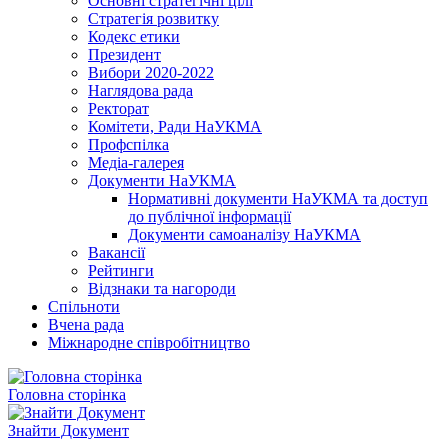
Основні стратегічні цілі
Стратегія розвитку
Кодекс етики
Президент
Вибори 2020-2022
Наглядова рада
Ректорат
Комітети, Ради НаУКМА
Профспілка
Медіа-галерея
Документи НаУКМА
Нормативні документи НаУКМА та доступ
до публічної інформації
Документи самоаналізу НаУКМА
Вакансії
Рейтинги
Відзнаки та нагороди
Спільноти
Вчена рада
Міжнародне співробітництво
Головна сторінка
Знайти Документ