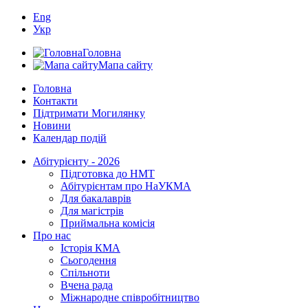
Eng
Укр
Головна
Мапа сайту
Головна
Контакти
Підтримати Могилянку
Новини
Календар подій
Абітурієнту - 2026
Підготовка до НМТ
Абітурієнтам про НаУКМА
Для бакалаврів
Для магістрів
Приймальна комісія
Про нас
Історія КМА
Сьогодення
Спільноти
Вчена рада
Міжнародне співробітництво