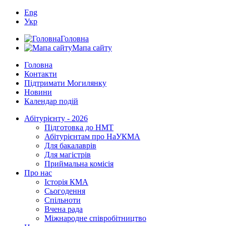
Eng
Укр
Головна
Мапа сайту
Головна
Контакти
Підтримати Могилянку
Новини
Календар подій
Абітурієнту - 2026
Підготовка до НМТ
Абітурієнтам про НаУКМА
Для бакалаврів
Для магістрів
Приймальна комісія
Про нас
Історія КМА
Сьогодення
Спільноти
Вчена рада
Міжнародне співробітництво