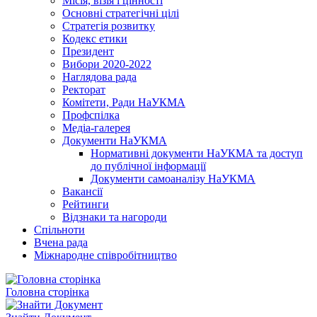
Місія, візія і цінності
Основні стратегічні цілі
Стратегія розвитку
Кодекс етики
Президент
Вибори 2020-2022
Наглядова рада
Ректорат
Комітети, Ради НаУКМА
Профспілка
Медіа-галерея
Документи НаУКМА
Нормативні документи НаУКМА та доступ
до публічної інформації
Документи самоаналізу НаУКМА
Вакансії
Рейтинги
Відзнаки та нагороди
Спільноти
Вчена рада
Міжнародне співробітництво
Головна сторінка