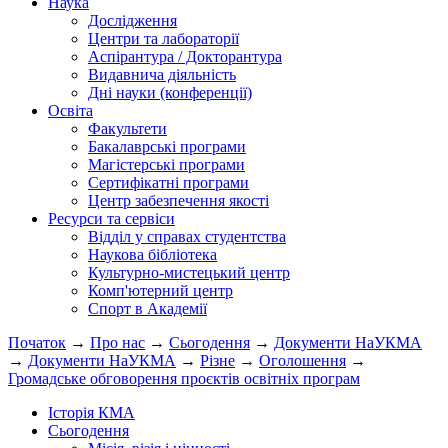
Наука
Дослідження
Центри та лабораторії
Аспірантура / Докторантура
Видавнича діяльність
Дні науки (конференції)
Освіта
Факультети
Бакалаврські програми
Магістерські програми
Сертифікатні програми
Центр забезпечення якості
Ресурси та сервіси
Відділ у справах студентства
Наукова бібліотека
Культурно-мистецький центр
Комп'ютерний центр
Спорт в Академії
Початок
→
Про нас
→
Сьогодення
→
Документи НаУКМА
→
Документи НаУКМА
→
Різне
→
Оголошення
→
Громадське обговорення проєктів освітніх програм
Історія КМА
Сьогодення