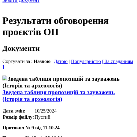
Знайти Документ
Результати обговорення
проєктів ОП
Документи
Сортувати за :
Назвою
|
Датою
|
Популярністю
[ За спаданням
]
Зведена таблиця пропозицій та зауважень
(Історія та археологія)
Дата змін:
10/25/2024
Розмір файлу:
Пустий
Протокол № 9 від 11.10.24