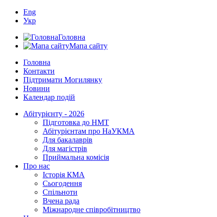
Eng
Укр
Головна
Мапа сайту
Головна
Контакти
Підтримати Могилянку
Новини
Календар подій
Абітурієнту - 2026
Підготовка до НМТ
Абітурієнтам про НаУКМА
Для бакалаврів
Для магістрів
Приймальна комісія
Про нас
Історія КМА
Сьогодення
Спільноти
Вчена рада
Міжнародне співробітництво