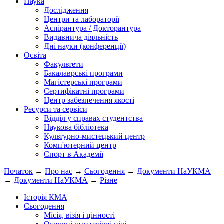
Наука
Дослідження
Центри та лабораторії
Аспірантура / Докторантура
Видавнича діяльність
Дні науки (конференції)
Освіта
Факультети
Бакалаврські програми
Магістерські програми
Сертифікатні програми
Центр забезпечення якості
Ресурси та сервіси
Відділ у справах студентства
Наукова бібліотека
Культурно-мистецький центр
Комп'ютерний центр
Спорт в Академії
Початок
→
Про нас
→
Сьогодення
→
Документи НаУКМА
→
Документи НаУКМА
→
Різне
Історія КМА
Сьогодення
Місія, візія і цінності