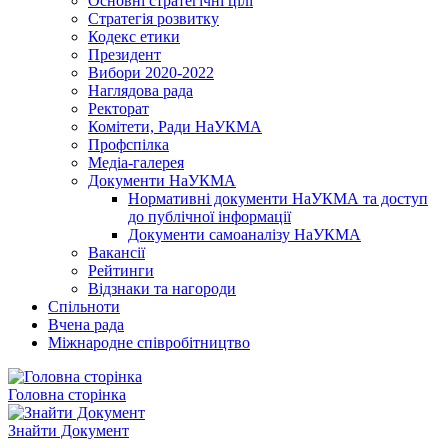
Основні стратегічні цілі
Стратегія розвитку
Кодекс етики
Президент
Вибори 2020-2022
Наглядова рада
Ректорат
Комітети, Ради НаУКМА
Профспілка
Медіа-галерея
Документи НаУКМА
Нормативні документи НаУКМА та доступ
до публічної інформації
Документи самоаналізу НаУКМА
Вакансії
Рейтинги
Відзнаки та нагороди
Спільноти
Вчена рада
Міжнародне співробітництво
Головна сторінка
Знайти Документ