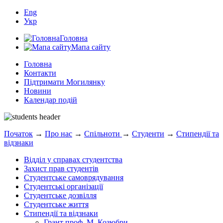
Eng
Укр
Головна
Мапа сайту
Головна
Контакти
Підтримати Могилянку
Новини
Календар подій
Початок
→
Про нас
→
Спільноти
→
Студенти
→
Стипендії та
відзнаки
Відділ у справах студентства
Захист прав студентів
Студентське самоврядування
Студентські організації
Студентське дозвілля
Студентське життя
Стипендії та відзнаки
Грант проф. М. Козюбри