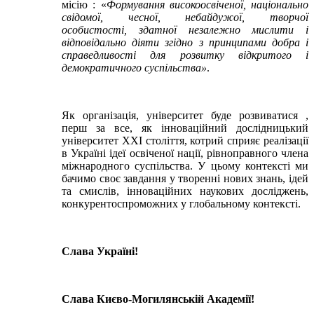
місію : «
Формування високоосвіченої, національно
свідомої, чесної, небайдужої, творчої
особистості, здатної незалежно мислити і
відповідально діяти згідно з принципами добра і
справедливості для розвитку відкритого і
демократичного суспільства»
.
Як організація, університет буде розвиватися ,
перш за все, як інноваційний дослідницький
університет ХХІ століття, котрий сприяє реалізації
в Україні ідеї освіченої нації, рівноправного члена
міжнародного суспільства. У цьому контексті ми
бачимо своє завдання у творенні нових знань, ідей
та смислів, інноваційних наукових досліджень,
конкурентоспроможних у глобальному контексті.
Слава Україні!
Слава Києво-Могилянській Академії!