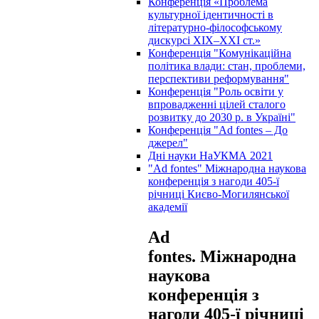
Конференція «Проблема
культурної ідентичності в
літературно-філософському
дискурсі XIX–XXІ ст.»
Конференція "Комунікаційна
політика влади: стан, проблеми,
перспективи реформування"
Конференція "Роль освіти у
впровадженні цілей сталого
розвитку до 2030 р. в Україні"
Конференція "Ad fontes – До
джерел"
Дні науки НаУКМА 2021
"Ad fontes" Міжнародна наукова
конференція з нагоди 405-ї
річниці Києво-Могилянської
академії
Ad
fontes.
Міжнародна
наукова
конференція з
нагоди 405-ї річниці