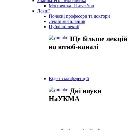
Знайомтесь - Могилянка
Могилянка, I Love You
Лекції
Почесні професори та доктори
Лекції могилянців
Публічні лекції
Ще більше лекцій
на ютюб-каналі
Відео з конференцій
Дні науки
НаУКМА