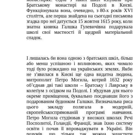
Братському монастирі на Подолі в Києві.
Функціонувала вона, очевидно, з 80-х років XVI
століття, але перша знайдена на сьогодні письмова
згадка про неї датується 15 жовтня 1615 року, коли
знатна киянка Галшка Гулевичівна подарувала
школі свої маєтності й щедрий матеріальний
спадок.
І лишалась би вона одною з братських шкіл, більш
або менш успішною і впливовою, яких чимало
тоді було розкидано на українських землях. Якби
не з’явилася в Києві ще одна видатна людина,
митрополит Петро Могила, котрий 1632 року
об’єднав дві такі школи – Братську і Лаврську в
колеґіум з осідком на Подолі. І збудував для нього
окреме приміщення, буквально поєднавши його з
подарованим будинком Галшки. Визначальна риса
цього закладу полягала в модерній,
європейськоспрямованій програмі навчання.
Петро Могила студіював у високих школах Речі
Посполитої, Голандії, Франції, знав їхню систему
освіти і почав її впроваджувати в Україні. Він
розумів, що тільки так можна захистити