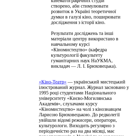
кінематографічних студій
створено, аби стимулювати
розвиток в Україні теоретичної
думки в галузі кіно, поширювати
дослідження з історії кіно.
Результати досліджень та інші
матеріали центру використано в
навчальному курсі
«Кіномистецтво» (кафедра
культурології факультету
гуманітарних наук НаУКМА,
викладач — Л. І. Брюховецька).
«Кіно-Театр»
— український мистецький
ілюстрований журнал. Журнал засновано у
1995 році студентами Національного
університету «Києво-Могилянська
Академія», слухачами курсу
«Кіномистецтво» на чолі з кінознавцем
Ларисою Брюховецькою. До редколегії
увійшли відомі режисери, оператори,
культурологи. Виходить регулярно з
періодичністю раз на два місяці, має