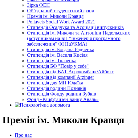
Зірка ФЕН
Об’єднаний студентський фонд
Премія ім. Миколи Кравця
Poltavets Social Work Award 2021
Стипендії Осадчука та Асоціації випускників
Стипендія iм. Миколи та Антонiни Надольських
(вступникам на БП "Інженерія програмного
забезпечення" ФІ НаУКМА)
Стипендія ім. Богдана Радченка
Стипендія ім. Василя Кисіля
Стипендія ім. Ткаченка
Стипендія БФ "Повір у себе"
Стипендія від ВАТ Агрокомбанк/Айбокс
Стипендія від компанії Arzinger
Стипендія для МП Юдаїка
Стипендія родини Позняків
Стипендія Фонду родини Зубків
Фонд «Райффайзен Банку Аваль»
Премія ім. Миколи Кравця
Про нас