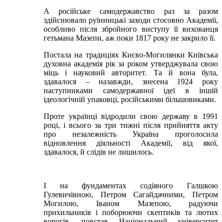
А російське самодержавство раз за разом
здійснювало руїнницькі заходи стосовно Академії,
особливо після збройного виступу її вихованця
гетьмана Мазепи, аж поки 1817 року не закрило її.
Постала на традиціях Києво-Могилянки Київська
духовна академія рік за роком утверджувала свою
міць і науковий авторитет. Та й вона була,
здавалося – назавжди, знесена 1924 року
наступниками самодержавної ідеї в іншій
ідеологічній упаковці, російськими більшовиками.
Проте українці відродили свою державу в 1991
році, і всього за три тижні після прийняття акту
про незалежність Україна проголосила
відновлення діяльності Академії, від якої,
здавалося, й слідів не лишилось.
І на фундаментах содіяного Галшкою
Гулевичівною, Петром Сагайдачними, Петром
Могилою, Іваном Мазепою, радуючи
прихильників і поборюючи скептиків та лютих
ворогів, повстав Національний університет