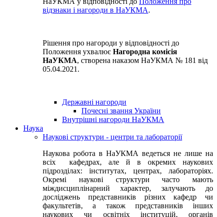
НаУКМА у відповідності до
Положення про
відзнаки і нагороди в НаУКМА
.
Рішення про нагороди у відповідності до
Положення ухвалює
Нагородна комісія
НаУКМА
, створена наказом НаУКМА № 181 від
05.04.2021.
Державні нагороди
Почесні звання України
Внутрішні нагороди НаУКМА
Наука
Наукові структури - центри та лабораторії
Наукова робота в НаУКМА ведеться не лише на
всіх кафедрах, але й в окремих наукових
підрозділах: інститутах, центрах, лабораторіях.
Окремі наукові структури часто мають
міждисциплінарний характер, залучають до
досліджень представників різних кафедр чи
факультетів, а також представників інших
наукових чи освітніх інституцій, органів