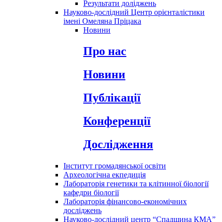
Результати доліджень
Науково-дослідний Центр орієнталістики
імені Омеляна Пріцака
Новини
Про нас
Новини
Публікації
Конференції
Дослідження
Інститут громадянської освіти
Археологічна екпедиція
Лабораторія генетики та клітинної біології
кафедри біології
Лабораторія фінансово-економічних
досліджень
Науково-дослідний центр “Спадщина КМА”