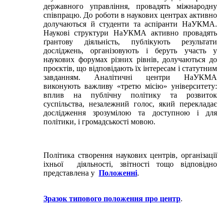
державного управління, провадять міжнародну
співпрацю. До роботи в наукових центрах активно
долучаються й студенти та аспіранти НаУКМА.
Наукові структури НаУКМА активно провадять
ґрантову діяльність, публікують результати
досліджень, організовують і беруть участь у
наукових форумах різних рівнів, долучаються до
проєктів, що відповідають їх інтересам і статутним
завданням. Аналітичні центри НаУКМА
виконують важливу «третю місію» університету:
вплив на публічну політику та розвиток
суспільства, незалежний голос, який перекладає
дослідження зрозумілою та доступною і для
політики, і громадськості мовою.
Політика створення наукових центрів, організації
іхньої діяльності, звітності тощо відповідно
представлена у
Положенні
.
Зразок типового положення про центр
.