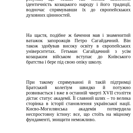
ідентичність козацького народу і його традиції,
водночас спрямувавши їх до європейскьких
духовних ціннностей.
На щастя, подібне ж бачення мав і знаменитий
ватажок запорожців Петро Сагайдачний. Він
також здобував високу освіту в європейських
університетах. Гетьман Сагайдачний з усім
козацьким військом вступає до Київського
братства і бере під свою опіку школу.
При такому спрямуванні й такій підтримці
Братський колеґіум швидко й потужно
розвивається і вже в останній чверті XVII століття
дістає статус академії. Її славний шлях – то велика
сторінка в історії становлення української нації.
Києво-Могилянська академія потвердила
неспростовну істину: все, що стоїть на міцному
фундаменті, знищити неможливо.