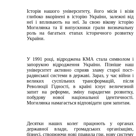
Історія нашого університету, його місія і візія
глибоко вкорінені в історію України, залежні від
неї і впливають на неї. За свою вікову історію
Могилянка та її випускники грали визначальну
роль на багатьох етапах історичного розвитку
України.
У 1991 році, відроджена КМА стала символом і
запорукою відродження України. Пізніше наш
університет активно сприяв зламу старої пост-
радянської системи в державі. Зараз, у час війни і
великих суспільних трансформацій, після
Революції Гідності, в країні існує величезний
запит на реформи, зміну парадигми розвитку,
побудову нової національної ідентичності.
Могилянка намагається відповідати цим запитам.
Десятки наших колег працюють у органах
державної влади, громадських організаціях,
бізнесі, створюючи нові правила гри, нову систему