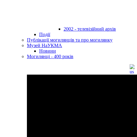
2002 - телевізійний архів
Події
Публікації могилянців та про могилянку
Музей НаУКМА
Новини
Могилянці - 400 років