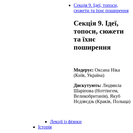
Секція 9. Ідеї, топоси,
сюжети та їхнє поширення
Секція 9. Ідеї,
топоси, сюжети
та їхнє
поширення
Модерує:
Оксана Ніка
(Київ, Україна)
Дискутують:
Людмила
Шаріпова (Ноттінгем,
Великобританія), Якуб
Нєдзвєдзь (Краків, Польща)
Лекції із фізики
Історія