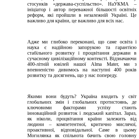
стосунків «держава-суспільство». НаУКМА –
ініціатор і автор переважної більшості освітніх
реформ, які пройшли в незалежній Україні. Це
важливо для країни, це важливо для всіх нас.
Адже ми глибоко переконані, що саме освіта і
наука є надійною запорукою та гарантією
стабільного розвитку і процвітання держави в
сучасному цивілізаційному контексті. Відзначаючи
400-літній ювілей нашої Alma Mater, ми з
впевненістю дивимось на наступні 400 років
розвитку та досягнень, що у нас попереду.
Якими вони будуть? Україна входить у світ
глобальних змін і глобальних протистоянь, де
ключовими факторами успіху стають
інноваційний розвиток і людський капітал. Зараз,
як ніколи, процвітання країни залежить від
людини – компетентної, критично мислячої,
проактивної, відповідальної. Саме в цьому
Могилянка як спільнота бачить свою головну