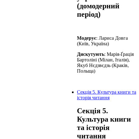
(домодерний
період)
Модерує
: Лариса Довга
(Київ, Україна)
Дискутують
: Марія-Ґрація
Бартоліні (Мілан, Італія),
Якуб Нєдзвєдзь (Краків,
Польща)
Секція 5. Культура книги та
історія читання
Секція 5.
Культура книги
та історія
читання