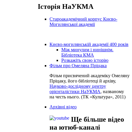
Історія НаУКМА
Староакадемічний корпус Києво-
Могилянської академії
Києво-могилянській академії 400 років
Між минулим і нинішнім.
Бібліотека КМА
Розкажіть свою історію
Фільм про Омеляна Пріцака
Фільм присвячений академіку Омеляну
Пріцаку, його бібліотеці й архіву,
Науково-дослідному центру
орієнталістики НаУКМА
, названому
на честь нього. (ТК «Культура», 2011)
Архівні відео
Ще більше відео
на ютюб-каналі