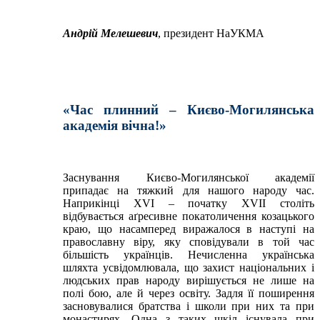
Андрій Мелешевич
, президент НаУКМА
«Час плинний – Києво-Могилянська
академія вічна!»
Заснування Києво-Могилянської академії
припадає на тяжкий для нашого народу час.
Наприкінці XVI – початку XVII століть
відбувається аґресивне покатоличення козацького
краю, що насамперед виражалося в наступі на
православну віру, яку сповідували в той час
більшість українців. Нечисленна українська
шляхта усвідомлювала, що захист національних і
людських прав народу вирішується не лише на
полі бою, але й через освіту. Задля її поширення
засновувалися братства і школи при них та при
монастирях. Одна з таких шкіл існувала при